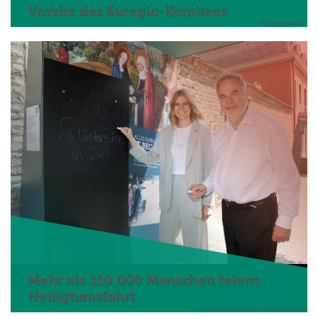
Vorsitz des Euregio-Komitees
© Euregiocomité
Mehr als 110.000 Menschen feiern
Heiligtumsfahrt
© Domkapitel Aachen - Andreas Steindl