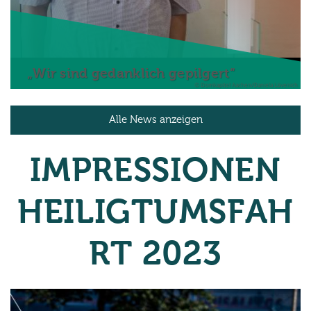
„Wir sind gedanklich gepilgert“
© Domkapitel Aachen/Daniela Lövenich
Alle News anzeigen
IMPRESSIONEN
HEILIGTUMSFAH
RT 2023