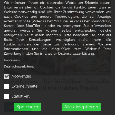
Wir möchten Ihnen ein optimales Webseiten-Erlebnis bieten.
Dazu verwenden wir Cookies, die für das Funktionieren unserer
Website notwendig sind. Mit Ihrer Zustimmung verwenden wir
auch Cookies und andere Technologien, die zur Anzeige
externer Inhalte (Videos über Youtube, Audios über Soundcloud,
Karten über MapTiler ...) oder zu anonymen Statistikzwecken
genutzt werden. Sie können selbst entscheiden, welche
Kategorien Sie zulassen möchten. Bitte beachten Sie, dass auf
Basis Ihrer Einstellungen womöglich nicht mehr alle
Funktionalitäten der Seite zur Verfügung stehen. Weitere
Informationen und die Möglichkeit zum Widerruf Ihrer
Einwillung finden Sie in unserer
Datenschutzerklärung
.
Impressum
Datenschutzerklärung
© Domkapitel Aachen - Christian van't Hoen
Notwendig
Klangfarben - Die Hofbühne: Amarillo
Externe Inhalte
Dusk / Jooles & the hidden Tracks
Statistiken
Sa. 10. Juni 2023
Speichern
Alle akzeptieren
mehr Bilder