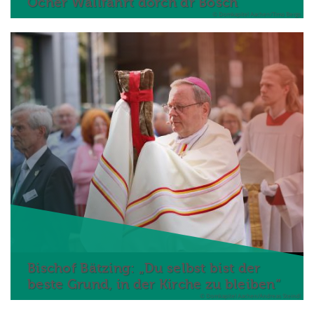
Öcher Wallfahrt dörch dr Bösch
© Domkapitel Aachen/Timo Bergs
Bischof Bätzing: „Du selbst bist der
beste Grund, in der Kirche zu bleiben“
© Domkapitel Aachen/Andreas Steindl