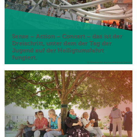
Sense – Action – Concert – das ist der
Dreischritt, unter dem der Tag der
Jugend auf der Heiligtumsfahrt
fungiert.
© Domkapitel Aachen/Andreas Steindl