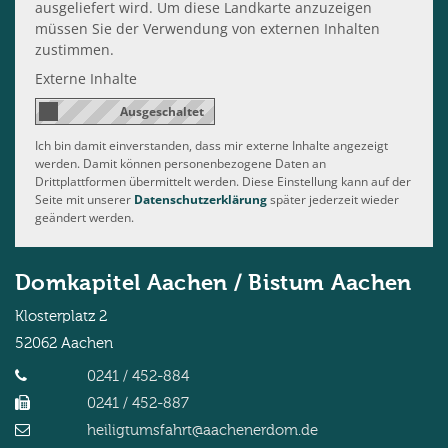
ausgeliefert wird. Um diese Landkarte anzuzeigen
müssen Sie der Verwendung von externen Inhalten
zustimmen.
Externe Inhalte
Ich bin damit einverstanden, dass mir externe Inhalte angezeigt
werden. Damit können personenbezogene Daten an
Drittplattformen übermittelt werden. Diese Einstellung kann auf der
Seite mit unserer
Datenschutzerklärung
später jederzeit wieder
geändert werden.
Domkapitel Aachen / Bistum Aachen
Klosterplatz 2
52062
Aachen
0241 / 452-884
0241 / 452-887
heiligtumsfahrt@aachenerdom.de