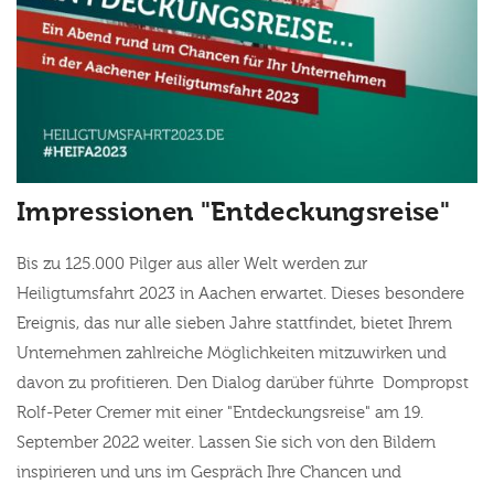
Impressionen "Entdeckungsreise"
Bis zu 125.000 Pilger aus aller Welt werden zur
Heiligtumsfahrt 2023 in Aachen erwartet. Dieses besondere
Ereignis, das nur alle sieben Jahre stattfindet, bietet Ihrem
Unternehmen zahlreiche Möglichkeiten mitzuwirken und
davon zu profitieren. Den Dialog darüber führte Dompropst
Rolf-Peter Cremer mit einer "Entdeckungsreise" am 19.
September 2022 weiter. Lassen Sie sich von den Bildern
inspirieren und uns im Gespräch Ihre Chancen und