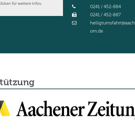
licken für weitere Infos.
0241 / 452-884
0241 / 452-887
heiligtumsfahrt@aac
om.de
stützung