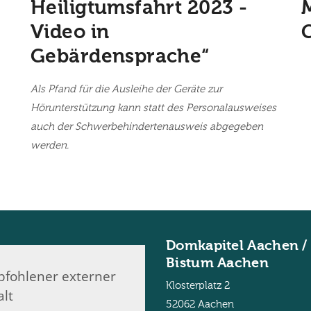
Heiligtumsfahrt 2023 -
Video in
Gebärdensprache“
Als Pfand für die Ausleihe der Geräte zur
Hörunterstützung kann statt des Personalausweises
auch der Schwerbehindertenausweis abgegeben
werden.
Domkapitel Aachen /
Bistum Aachen
fohlener externer
Klosterplatz 2
alt
52062
Aachen