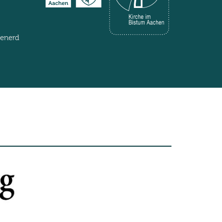
henerd
© Domkapitel Aachen/Andreas Steindl