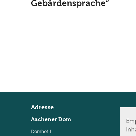
Gebärdensprache“
Adresse
Aachener Dom
Emp
Inh
Domhof 1