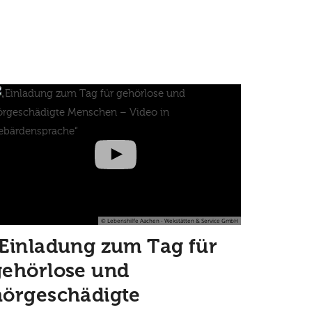
© Lebenshilfe Aachen - Wekstätten & Service GmbH
„Einladung zum Tag für
gehörlose und
hörgeschädigte