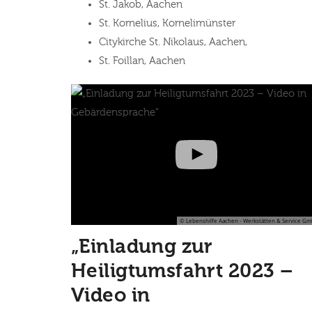
St. Jakob, Aachen
St. Kornelius, Kornelimünster
Citykirche St. Nikolaus, Aachen,
St. Foillan, Aachen
© Lebenshilfe Aachen - Werkstätten & Service G
„Einladung zur
Heiligtumsfahrt 2023 –
Video in