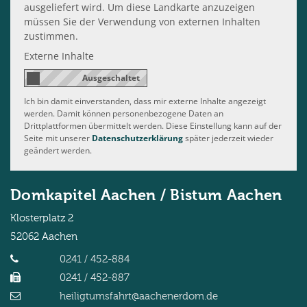
ausgeliefert wird. Um diese Landkarte anzuzeigen
müssen Sie der Verwendung von externen Inhalten
zustimmen.
Externe Inhalte
Ich bin damit einverstanden, dass mir externe Inhalte angezeigt
werden. Damit können personenbezogene Daten an
Drittplattformen übermittelt werden. Diese Einstellung kann auf der
Seite mit unserer
Datenschutzerklärung
später jederzeit wieder
geändert werden.
Domkapitel Aachen / Bistum Aachen
Klosterplatz 2
52062
Aachen
0241 / 452-884
0241 / 452-887
heiligtumsfahrt@aachenerdom.de