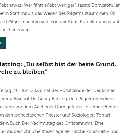
rlebt etwas. Wer fährt erlebt weniger“, fasste Domkapitular
 beim Startimpuls das Wesen des Pilgerns zusammen. 80
und Pilger machten sich von der Abtei Kornelimünster auf
latt-Pilgerweg.
en
Bätzing: „Du selbst bist der beste Grund,
irche zu bleiben“
eitag (16. Juni 2023) hat der Vorsitzende der Deutschen
erenz, Bischof Dr. Georg Bätzing, den Pilgergottesdienst
msfahrt vor dem Aachener Dom gefeiert. In seiner Predigt
 an den tschechischen Priester und Soziologen Tomáš
n dem Buch Der Nachmittag des Christentums. Eine
ie unübersichtliche Krisenlage der Kirche konstruktiv und