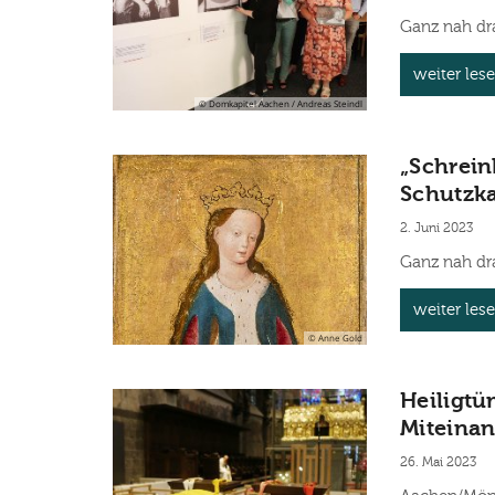
Ganz nah dr
weiter les
© Domkapitel Aachen / Andreas Steindl
„Schrein
Schutzka
2. Juni 2023
Ganz nah dr
weiter les
© Anne Gold
Heiligtü
Miteinan
26. Mai 2023