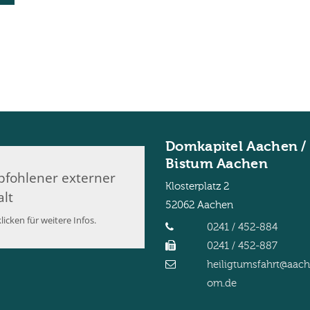
Domkapitel Aachen /
Bistum Aachen
fohlener externer
Klosterplatz 2
alt
52062
Aachen
licken für weitere Infos.
0241 / 452-884
0241 / 452-887
heiligtumsfahrt@aac
om.de