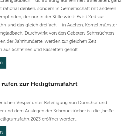
hengladbach. Tuchfühlung aufnehmen, innehalten, ganz
t rational denken, sondern in Gemeinschaft mit anderen
mpfinden, der nur in der Stille wirkt: Es ist Zeit zur
hrt und das gleich dreifach – in Aachen, Kornelimünster
gladbach. Durchwirkt von den Gebeten, Sehnsüchten
n der Jahrhunderte, werden zur gleichen Zeit
n aus Schreinen und Kassetten geholt. ...
en
n rufen zur Heiligtumsfahrt
ierlichen Vesper unter Beteiligung von Domchor und
r und dem Auslegen der Schmucktücher ist die „heiße
eiligtumsfahrt 2023 eröffnet worden.
en