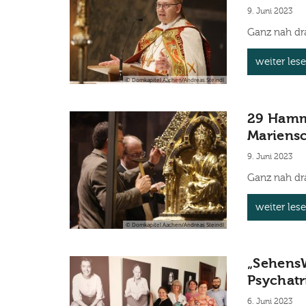
9. Juni 2023
Ganz nah dr
weiter les
© Domkapitel Aachen/Andreas Steindl
29 Hamme
Mariensc
9. Juni 2023
Ganz nah dr
weiter les
© Domkapitel Aachen/Andreas Steindl
„SehensW
Psychatr
6. Juni 2023