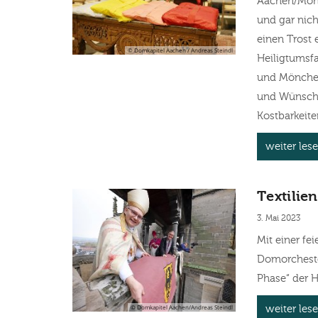
Aachen/Mönc
und gar nich
einen Trost e
© Domkapitel Aachen / Andreas Steindl
Heiligtumsfa
und Mönchen
und Wünsche
Kostbarkeite
weiter les
Textilie
3. Mai 2023
Mit einer fe
Domorcheste
Phase“ der H
© Domkapitel Aachen/Andreas Steindl
weiter les