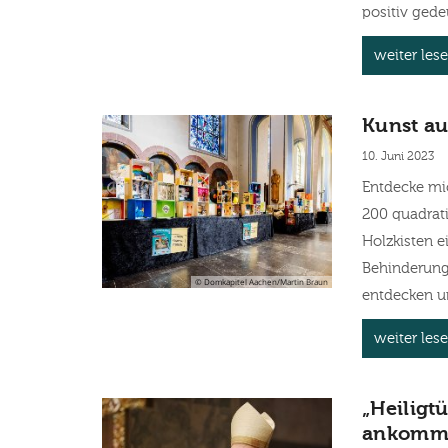
positiv gedeut
weiter les
Kunst au
10. Juni 2023
Entdecke mi
200 quadrati
Holzkisten 
Behinderung
© Domkapitel Aachen/Martin Braun
entdecken un
weiter les
„Heiligt
ankomm