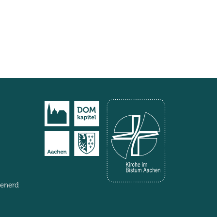
henerd