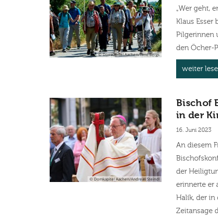
„Wer geht, e
Klaus Esser
Pilgerinnen 
den Öcher-P
© Domkapitel Aachen/Timo Bergs
weiter les
Bischof 
in der K
16. Juni 2023
An diesem Fr
Bischofskonf
der Heiligtu
© Domkapitel Aachen/Andreas Steindl
erinnerte er
Halík, der i
Zeitansage d