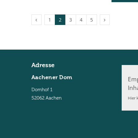
Vorherige Seite
Nächste Seite
1
2
3
4
5
Adresse
Aachener Dom
Emp
Inh
Domhof 1
Hier k
52062
Aachen