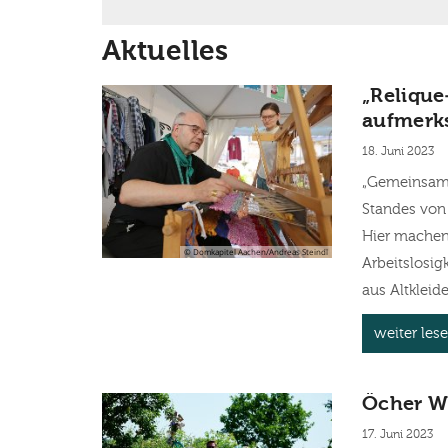
Aktuelles
„Relique
aufmerk
18. Juni 2023
„Gemeinsam 
Standes von 
Hier machen
© Domkapitel Aachen/Andreas Steindl
Arbeitslosig
aus Altkleid
weiter les
Öcher Wa
17. Juni 2023