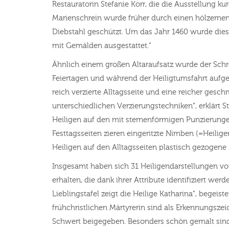
Restauratorin Stefanie Korr, die die Ausstellung kur
Marienschrein wurde früher durch einen hölzernen
Diebstahl geschützt. Um das Jahr 1460 wurde die
mit Gemälden ausgestattet.“
Ähnlich einem großen Altaraufsatz wurde der Sch
Feiertagen und während der Heiligtumsfahrt aufgek
reich verzierte Alltagsseite und eine reicher gesc
unterschiedlichen Verzierungstechniken“, erklärt St
Heiligen auf den mit sternenförmigen Punzierun
Festtagsseiten zieren eingeritzte Nimben (=Heilig
Heiligen auf den Alltagsseiten plastisch gezogene
Insgesamt haben sich 31 Heiligendarstellungen v
erhalten, die dank ihrer Attribute identifiziert wer
Lieblingstafel zeigt die Heilige Katharina“, begeiste
frühchristlichen Märtyrerin sind als Erkennungsze
Schwert beigegeben. Besonders schön gemalt sind 