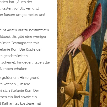
atiert hat. „Auch der
 Kasten vor Blicken und
ser Kasten umgearbeitet und
reinskasten nur zu bestimmten
lappt. „Es gibt eine weniger
hmückte Festtagsseite mit
efanie Korr. Die Köpfe der
gen geschmückten
enscheine), hingegen haben die
 Nimben erhalten.
or goldenem Hintergrund
den können. „Unsere
rt sich Stefanie Korr. Der
ichen ein Rad sowie ein
Katharinas kostbare, mit