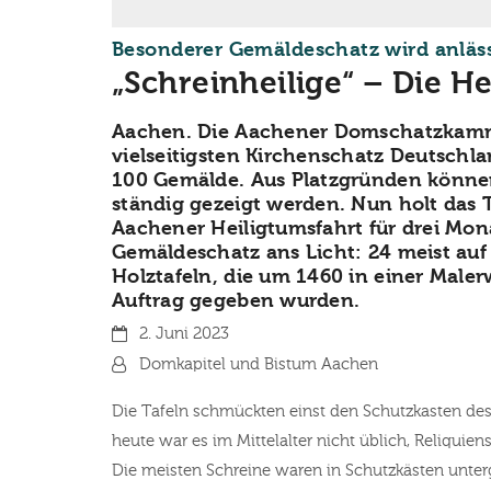
Besonderer Gemäldeschatz wird anläss
„Schreinheilige“ – Die H
Aachen. Die Aachener Domschatzkamm
vielseitigsten Kirchenschatz Deutschla
100 Gemälde. Aus Platzgründen können
ständig gezeigt werden. Nun holt das 
Aachener Heiligtumsfahrt für drei Mo
Gemäldeschatz ans Licht: 24 meist auf
Holztafeln, die um 1460 in einer Malerw
Auftrag gegeben wurden.
Datum:
2. Juni 2023
Von:
Domkapitel und Bistum Aachen
Die Tafeln schmückten einst den Schutzkasten des
heute war es im Mittelalter nicht üblich, Reliquien
Die meisten Schreine waren in Schutzkästen unterg