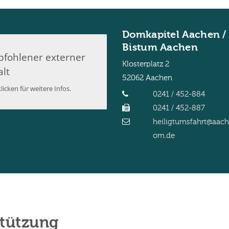
Domkapitel Aachen /
Bistum Aachen
fohlener externer
Klosterplatz 2
alt
52062
Aachen
licken für weitere Infos.
0241 / 452-884
0241 / 452-887
heiligtumsfahrt@aac
om.de
stützung