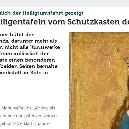
:
lich der Heiligtumsfahrt gezeigt
eiligentafeln vom Schutzkasten 
er hütet den
nds, darunter mehr als
 nicht alle Kunstwerke
Team anlässlich der
nate einen besonderen
 beiden Seiten bemalte
erkstatt in Köln in
 Marienschreins. „Anders als
schreine ganzjährig zu zeigen.
ebracht“, erklärt Diplom-