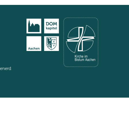
henerd