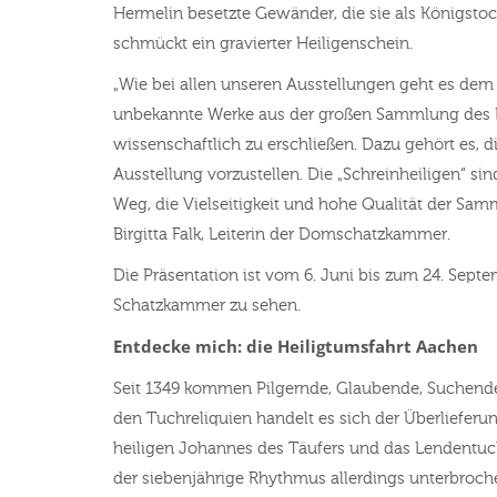
Hermelin besetzte Gewänder, die sie als Königsto
schmückt ein gravierter Heiligenschein.
„Wie bei allen unseren Ausstellungen geht es de
unbekannte Werke aus der großen Sammlung des 
wissenschaftlich zu erschließen. Dazu gehört es, di
Ausstellung vorzustellen. Die „Schreinheiligen“ sin
Weg, die Vielseitigkeit und hohe Qualität der Samm
Birgitta Falk, Leiterin der Domschatzkammer.
Die Präsentation ist vom 6. Juni bis zum 24. Sep
Schatzkammer zu sehen.
Entdecke mich: die Heiligtumsfahrt Aachen
Seit 1349 kommen Pilgernde, Glaubende, Suchende 
den Tuchreliquien handelt es sich der Überlieferu
heiligen Johannes des Täufers und das Lendentu
der siebenjährige Rhythmus allerdings unterbrochen