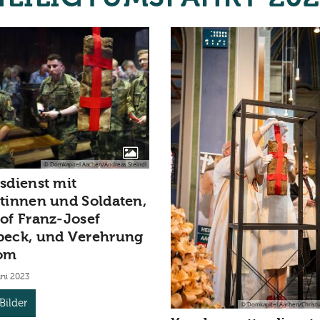
© Domkapitel Aachen/Andreas Steindl
sdienst mit
tinnen und Soldaten,
of Franz-Josef
beck, und Verehrung
om
uni 2023
Bilder
© Domkapitel Aachen/Christi