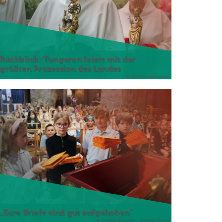
Rückblick: Tongeren feiert mit der
größten Prozession des Landes
© vzw Kroningsfeesten
„Eure Briefe sind gut aufgehoben“
© Domkapitel Aachen - Andreas Steindl