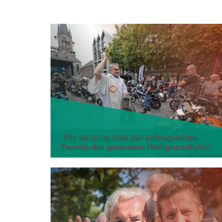
„Für mich ist dies der aufregendste
Termin der gesamten Heiligtumsfahrt“
© Domkapitel Aachen - Andreas St