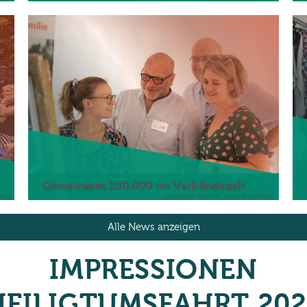
Gemeinsam 100.000 im Verbändezelt
eindl
© Domkapitel Aachen - Christian van't Hoen
Alle News anzeigen
IMPRESSIONEN
HEILIGTUMSFAHRT 202