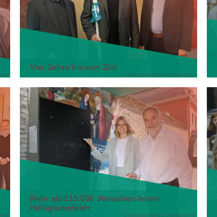
Vier Jahre bis zum Ziel
epers
© Domkapitel Aachen / Andreas Steindl
Mehr als 110.000 Menschen feiern
Heiligtumsfahrt
mité
© Domkapitel Aachen - Andreas Steindl