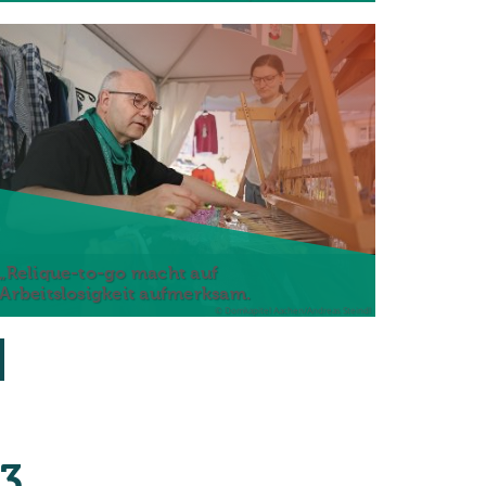
„Relique-to-go macht auf
Arbeitslosigkeit aufmerksam.
© Domkapitel Aachen/Andreas Steindl
3