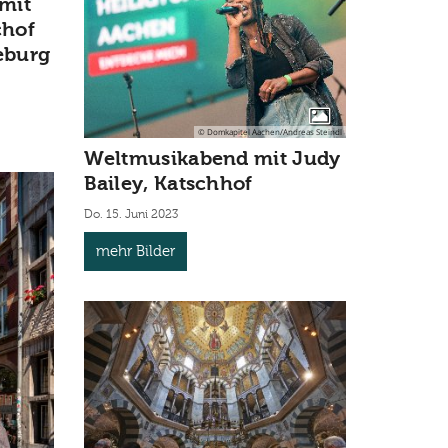
mit
chof
eburg
© Domkapitel Aachen/Andreas Steindl
Weltmusikabend mit Judy
Bailey, Katschhof
Do. 15. Juni 2023
mehr Bilder