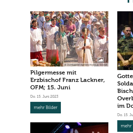
© Domkapitel Aachen/Andreas Steindl
Pilgermesse mit
Gotte
Erzbischof Franz Lackner,
Solda
OFM; 15. Juni
Bisch
Do. 15. Juni 2023
Over
im D
mehr Bilder
Do. 15. J
mehr 