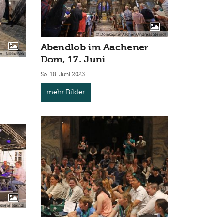
© Domkapitel Aachen/Andreas Steindl
Abendlob im Aachener
- Niklas Birk
Dom, 17. Juni
So. 18. Juni 2023
mehr Bilder
dreas Steindl