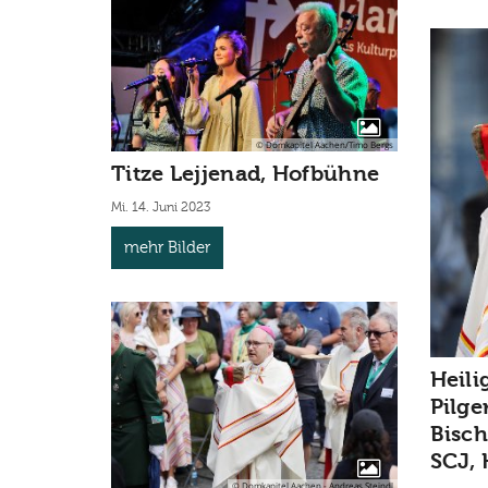
© Domkapitel Aachen/Timo Bergs
Titze Lejjenad, Hofbühne
Mi. 14. Juni 2023
mehr Bilder
Heili
Pilge
Bisch
SCJ, 
© Domkapitel Aachen - Andreas Steindl