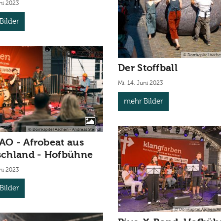
uni 2023
Bilder
© Domkapitel Aachen 
Der Stoffball
Mi. 14. Juni 2023
mehr Bilder
© Domkapitel Aachen - Andreas Steindl
O - Afrobeat aus
schland - Hofbühne
uni 2023
Bilder
© Domkapitel Aachen/An