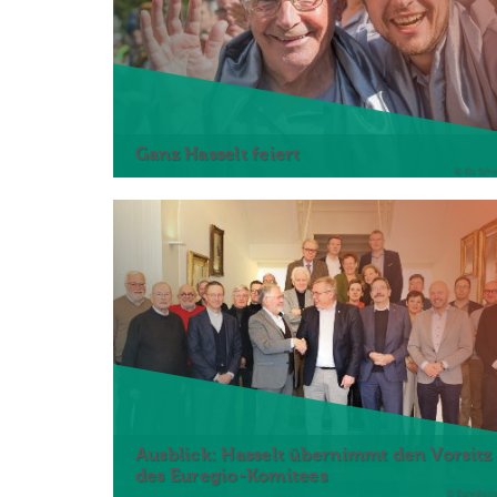
Ganz Hasselt feiert
© Els Sch
Ausblick: Hasselt übernimmt den Vorsitz
des Euregio-Komitees
© Euregioco