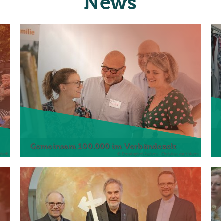
News
Gemeinsam 100.000 im Verbändezelt
eindl
© Domkapitel Aachen - Christian van't Hoen