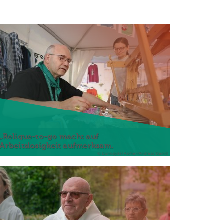
„Relique-to-go macht auf
Arbeitslosigkeit aufmerksam.
© Domkapitel Aachen/Andreas Steindl