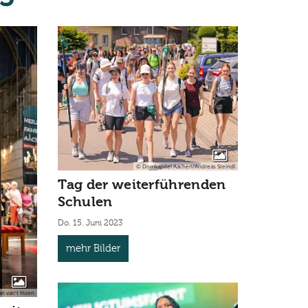
© Domkapitel Aachen/Andreas Steindl
Tag der weiterführenden
Schulen
Do. 15. Juni 2023
mehr Bilder
an van't Hoen