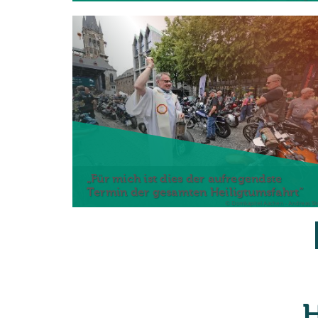
„Für mich ist dies der aufregendste
Termin der gesamten Heiligtumsfahrt“
© Domkapitel Aachen - Andreas St