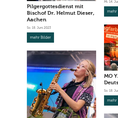
Mi. 14. J
Pilgergottesdienst mit
mehr 
Bischof Dr. Helmut Dieser,
Aachen
So. 18. Juni 2023
mehr Bilder
MO YA
Deut
So. 18. J
mehr 