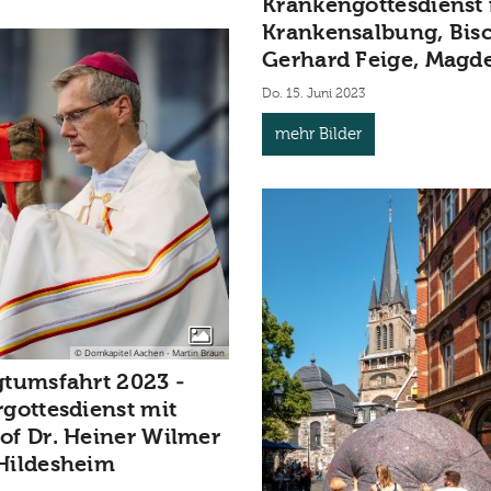
Krankengottesdienst 
Krankensalbung, Bis
Gerhard Feige, Magd
Do. 15. Juni 2023
mehr Bilder
© Domkapitel Aachen - Martin Braun
gtumsfahrt 2023 -
rgottesdienst mit
of Dr. Heiner Wilmer
Hildesheim