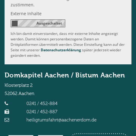
zustimmen.
Externe Inhalte
Ich bin damit einverstanden, dass mir externe Inhalte angezeigt
werden. Damit können personenbezogene Daten an
Drittplattformen übermittelt werden. Diese Einstellung kann auf der
Seite mit unserer
Datenschutzerklärung
später jederzeit wieder
geändert werden.
Domkapitel Aachen / Bistum Aachen
Klosterplatz 2
52062
Aachen
0241 / 452-884
0241 / 452-887
heiligtumsfahrt@aachenerdom.de