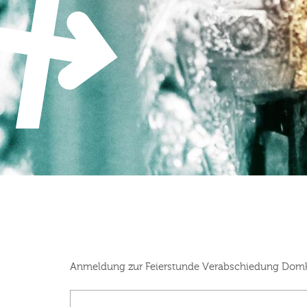
Zum Inhalt springen
Anmeldung zur Feierstunde Verabschiedung Domkap