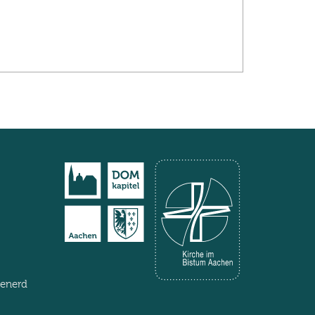
henerd