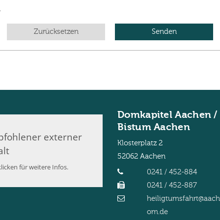
.
Zurücksetzen
Domkapitel Aachen /
Bistum Aachen
fohlener externer
Klosterplatz 2
alt
52062
Aachen
licken für weitere Infos.
0241 / 452-884
0241 / 452-887
heiligtumsfahrt@aac
om.de