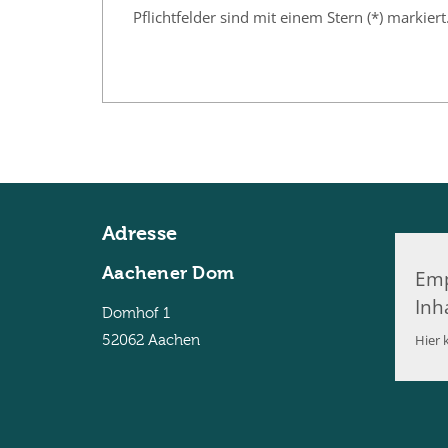
Pflichtfelder sind mit einem Stern (*) markiert
Adresse
Aachener Dom
Emp
Inh
Domhof 1
Hier k
52062
Aachen