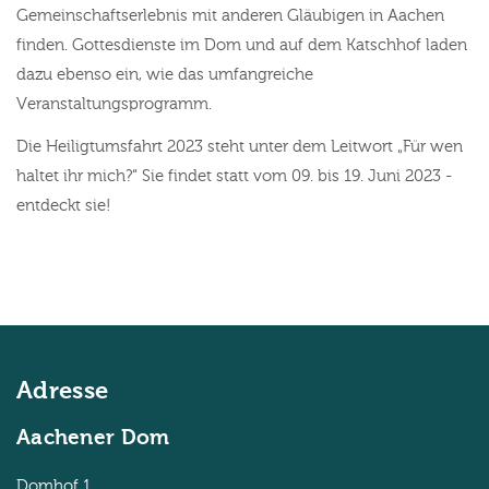
Gemeinschaftserlebnis mit anderen Gläubigen in Aachen
finden. Gottesdienste im Dom und auf dem Katschhof laden
dazu ebenso ein, wie das umfangreiche
Veranstaltungsprogramm.
Die Heiligtumsfahrt 2023 steht unter dem Leitwort „Für wen
haltet ihr mich?“ Sie findet statt vom 09. bis 19. Juni 2023 -
entdeckt sie!
Adresse
Aachener Dom
Domhof 1