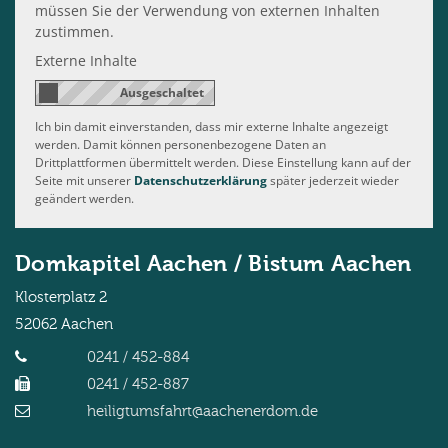
müssen Sie der Verwendung von externen Inhalten
zustimmen.
Externe Inhalte
Ich bin damit einverstanden, dass mir externe Inhalte angezeigt
werden. Damit können personenbezogene Daten an
Drittplattformen übermittelt werden. Diese Einstellung kann auf der
Seite mit unserer
Datenschutzerklärung
später jederzeit wieder
geändert werden.
Domkapitel Aachen / Bistum Aachen
Klosterplatz 2
52062
Aachen
0241 / 452-884
0241 / 452-887
heiligtumsfahrt@aachenerdom.de