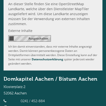
An dieser Stelle finden Sie eine OpenStreetMap
Landkarte, welche über den Dienstleister MapTiler
ausgeliefert wird. Um diese Landkarte anzuzeigen
müssen Sie der Verwendung von externen Inhalten
zustimmen.
Externe Inhalte
Ich bin damit einverstanden, dass mir externe Inhalte angezeigt
werden. Damit können personenbezogene Daten an
Drittplattformen übermittelt werden. Diese Einstellung kann auf der
Seite mit unserer
Datenschutzerklärung
später jederzeit wieder
geändert werden.
Domkapitel Aachen / Bistum Aachen
Klosterplatz 2
52062
Aachen
0241 / 452-884