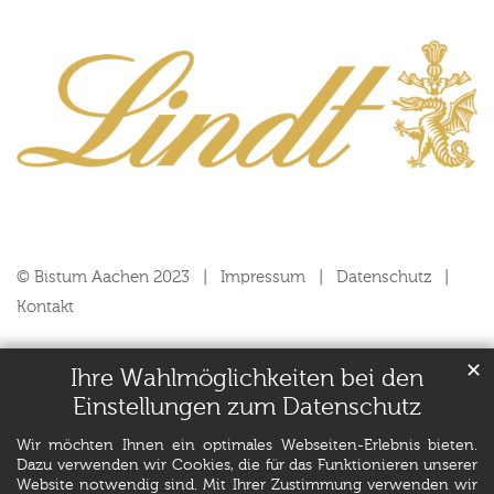
© Bistum Aachen 2023
Impressum
Datenschutz
Kontakt
✕
Ihre Wahlmöglichkeiten bei den
Einstellungen zum Datenschutz
Wir möchten Ihnen ein optimales Webseiten-Erlebnis bieten.
Dazu verwenden wir Cookies, die für das Funktionieren unserer
Website notwendig sind. Mit Ihrer Zustimmung verwenden wir