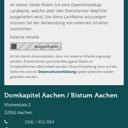
An dieser Stelle finden Sie eine OpenStreetMap
Landkarte, welche über den Dienstleister MapTiler
ausgeliefert wird. Um diese Landkarte anzuzeigen
müssen Sie der Verwendung von externen Inhalten
zustimmen.
Externe Inhalte
Ich bin damit einverstanden, dass mir externe Inhalte angezeigt
werden. Damit können personenbezogene Daten an
Drittplattformen übermittelt werden. Diese Einstellung kann auf der
Seite mit unserer
Datenschutzerklärung
später jederzeit wieder
geändert werden.
Domkapitel Aachen / Bistum Aachen
Klosterplatz 2
52062
Aachen
0241 / 452-884