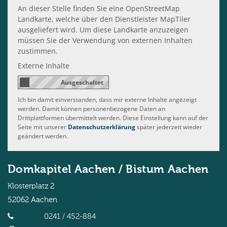
An dieser Stelle finden Sie eine OpenStreetMap
Landkarte, welche über den Dienstleister MapTiler
ausgeliefert wird. Um diese Landkarte anzuzeigen
müssen Sie der Verwendung von externen Inhalten
zustimmen.
Externe Inhalte
Ich bin damit einverstanden, dass mir externe Inhalte angezeigt
werden. Damit können personenbezogene Daten an
Drittplattformen übermittelt werden. Diese Einstellung kann auf der
Seite mit unserer
Datenschutzerklärung
später jederzeit wieder
geändert werden.
Domkapitel Aachen / Bistum Aachen
Klosterplatz 2
52062
Aachen
0241 / 452-884