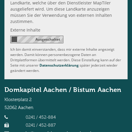
Landkarte, welche über den Dienstleister MapTiler
ausgeliefert wird. Um diese Landkarte anzuzeigen
müssen Sie der Verwendung von externen Inhalten
zustimmen.
Externe Inhalte
Ich bin damit einverstanden, dass mir externe Inhalte angezeigt
werden. Damit können personenbezogene Daten an
Drittplattformen übermittelt werden. Diese Einstellung kann auf der
Seite mit unserer
Datenschutzerklärung
später jederzeit wieder
geändert werden.
Domkapitel Aachen / Bistum Aachen
Klosterplatz 2
52062
Aachen
0241 / 452-884
0241 / 452-887