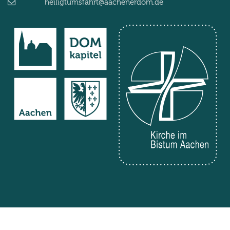
heiligtumsfahrt@aachenerdom.de