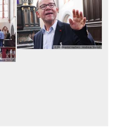
© Domkapitel Aachen - Andreas Steindl
reas Steindl