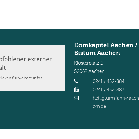
Domkapitel Aachen /
Bistum Aachen
fohlener externer
Klosterplatz 2
alt
52062
Aachen
licken für weitere Infos.
0241 / 452-884
0241 / 452-887
heiligtumsfahrt@aac
om.de