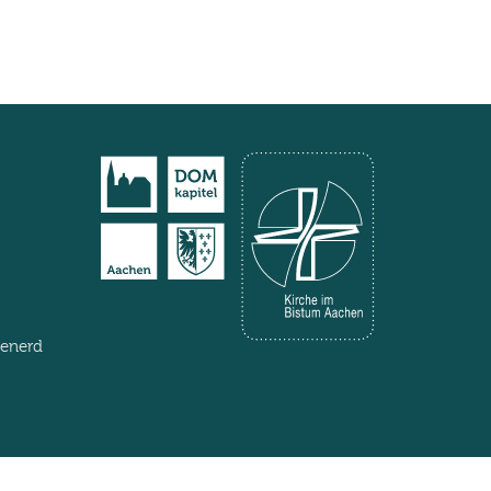
henerd