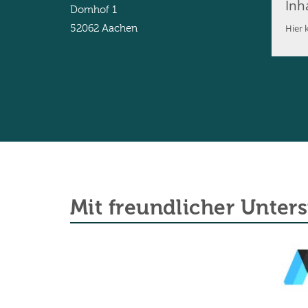
Inh
Domhof 1
Hier k
52062
Aachen
Mit freundlicher Unter