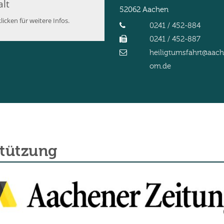
alt
52062
Aachen
licken für weitere Infos.
0241 / 452-884
0241 / 452-887
heiligtumsfahrt@aac
om.de
stützung