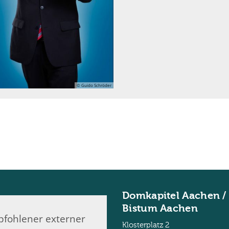
© Guido Schröder
Domkapitel Aachen /
Bistum Aachen
fohlener externer
Klosterplatz 2