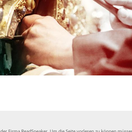
ion der Firma ReadSpeaker. Um die Seite vorlesen zu können müss