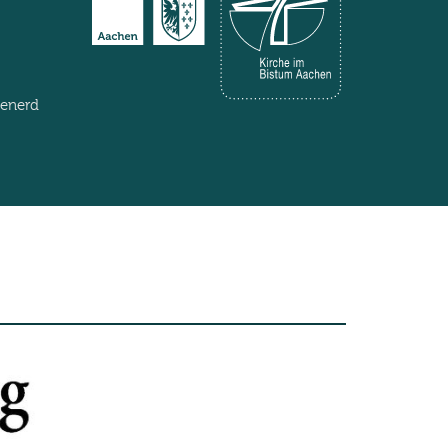
henerd