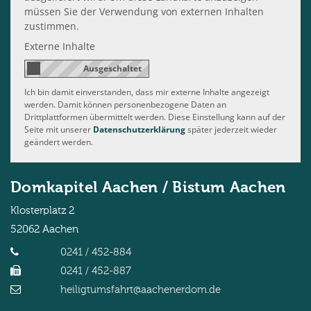
müssen Sie der Verwendung von externen Inhalten
zustimmen.
Externe Inhalte
Ich bin damit einverstanden, dass mir externe Inhalte angezeigt
werden. Damit können personenbezogene Daten an
Drittplattformen übermittelt werden. Diese Einstellung kann auf der
Seite mit unserer
Datenschutzerklärung
später jederzeit wieder
geändert werden.
Domkapitel Aachen / Bistum Aachen
Klosterplatz 2
52062
Aachen
0241 / 452-884
0241 / 452-887
heiligtumsfahrt@aachenerdom.de