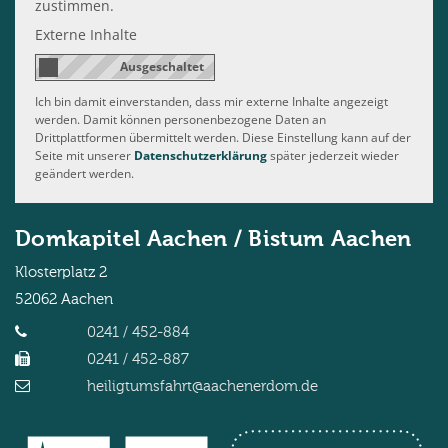
zustimmen.
Externe Inhalte
Ich bin damit einverstanden, dass mir externe Inhalte angezeigt
werden. Damit können personenbezogene Daten an
Drittplattformen übermittelt werden. Diese Einstellung kann auf der
Seite mit unserer
Datenschutzerklärung
später jederzeit wieder
geändert werden.
Domkapitel Aachen / Bistum Aachen
Klosterplatz 2
52062
Aachen
0241 / 452-884
0241 / 452-887
heiligtumsfahrt@aachenerdom.de