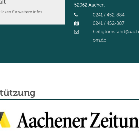
alt
52062
Aachen
licken für weitere Infos.
0241 / 452-884
0241 / 452-887
heiligtumsfahrt@aac
om.de
stützung