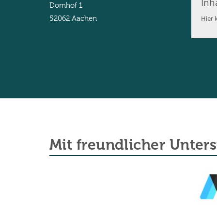
Inh
Domhof 1
Hier k
52062
Aachen
Mit freundlicher Unter