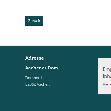
Zurück
Adresse
Aachener Dom
Emp
Inh
Domhof 1
Hier k
52062
Aachen