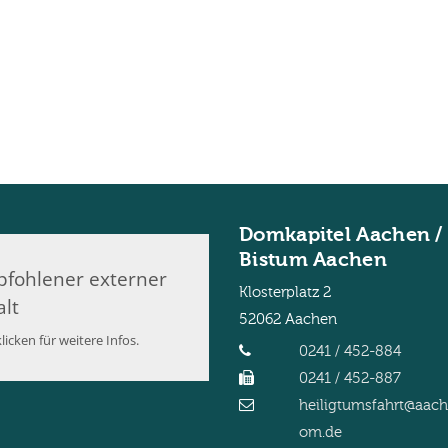
Domkapitel Aachen /
Bistum Aachen
fohlener externer
Klosterplatz 2
alt
52062
Aachen
licken für weitere Infos.
0241 / 452-884
0241 / 452-887
heiligtumsfahrt@aac
om.de