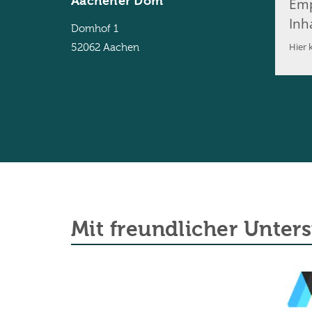
Aachener Dom
Emp
Inh
Domhof 1
Hier k
52062
Aachen
Mit freundlicher Unter