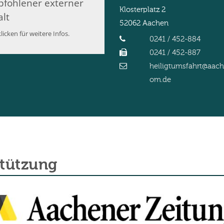
fohlener externer
Klosterplatz 2
alt
52062
Aachen
licken für weitere Infos.
0241 / 452-884
0241 / 452-887
heiligtumsfahrt@aac
om.de
stützung