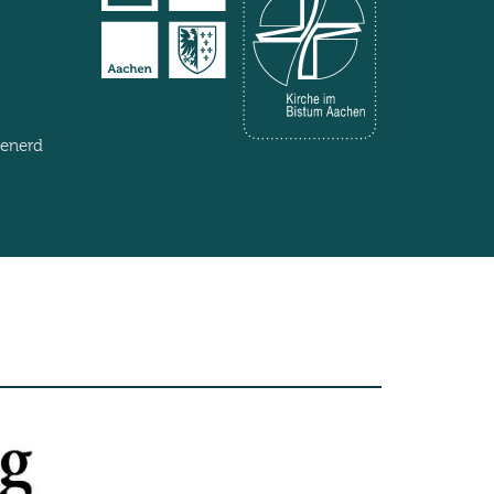
henerd