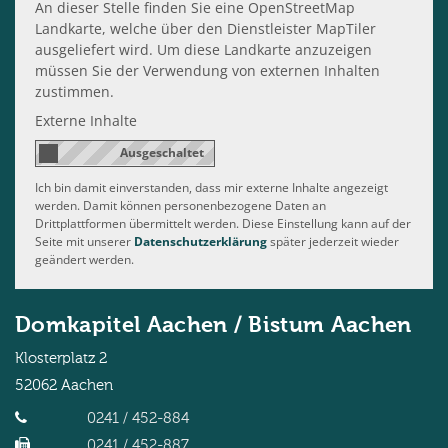
An dieser Stelle finden Sie eine OpenStreetMap
Landkarte, welche über den Dienstleister MapTiler
ausgeliefert wird. Um diese Landkarte anzuzeigen
müssen Sie der Verwendung von externen Inhalten
zustimmen.
Externe Inhalte
Ich bin damit einverstanden, dass mir externe Inhalte angezeigt
werden. Damit können personenbezogene Daten an
Drittplattformen übermittelt werden. Diese Einstellung kann auf der
Seite mit unserer
Datenschutzerklärung
später jederzeit wieder
geändert werden.
Domkapitel Aachen / Bistum Aachen
Klosterplatz 2
52062
Aachen
0241 / 452-884
0241 / 452-887