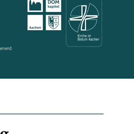
henerd