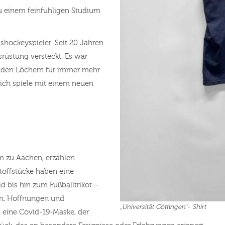
u einem feinfühligen Studium
ishockeyspieler. Seit 20 Jahren
srüstung versteckt. Es war
nden Löchern für immer mehr
 ich spiele mit einem neuen
om zu Aachen, erzählen
offstücke haben eine
d bis hin zum Fußballtrikot –
sen, Hoffnungen und
„Universität Göttingen“- Shirt
h eine Covid-19-Maske, der