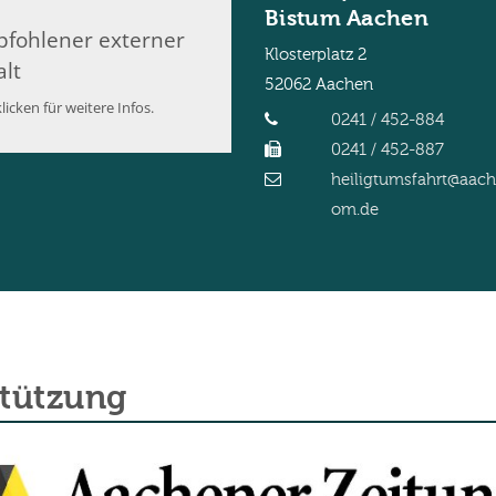
Bistum Aachen
fohlener externer
Klosterplatz 2
alt
52062
Aachen
licken für weitere Infos.
0241 / 452-884
0241 / 452-887
heiligtumsfahrt@aac
om.de
stützung