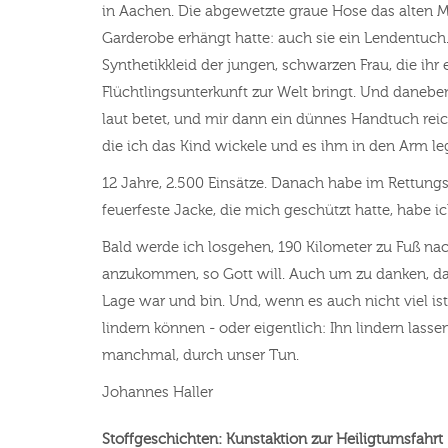
in Aachen. Die abgewetzte graue Hose das alten M
Garderobe erhängt hatte: auch sie ein Lendentuc
Synthetikkleid der jungen, schwarzen Frau, die ihr e
Flüchtlingsunterkunft zur Welt bringt. Und daneben
laut betet, und mir dann ein dünnes Handtuch reic
die ich das Kind wickele und es ihm in den Arm leg
12 Jahre, 2.500 Einsätze. Danach habe im Rettungs
feuerfeste Jacke, die mich geschützt hatte, habe 
Bald werde ich losgehen, 190 Kilometer zu Fuß na
anzukommen, so Gott will. Auch um zu danken, da
Lage war und bin. Und, wenn es auch nicht viel is
lindern können - oder eigentlich: Ihn lindern lass
manchmal, durch unser Tun.
Johannes Haller
Stoffgeschichten: Kunstaktion zur Heiligtumsfahrt