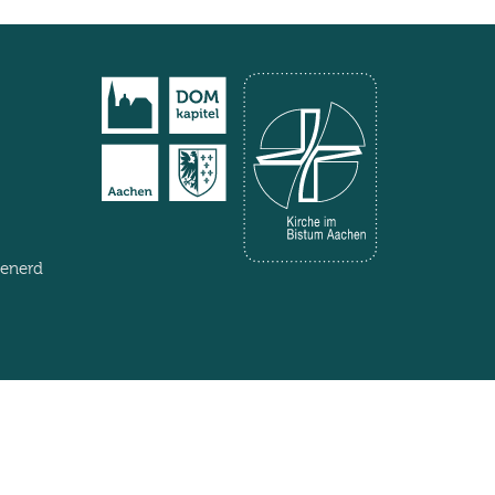
henerd