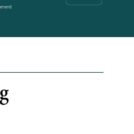
henerd