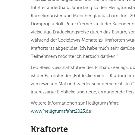
führt er anderthalb Jahre lang zu den Heiligtumsf
Kornelimünster und Mönchengladbach im Juni 2023 
Dompropst Rolf-Peter Cremer stellt der Kalender n
vielseitige Entdeckungsreise durch das Bistum, son
während der Lockdown-Monate zu Kraftorten wurd
Kraftorts ist abgebildet. Ich habe mich sehr darü
Teilnehmern möchte ich herzlich danken!“
Leo Blees, Geschäftsführer des Einhard-Verlags, ü
ist der Fotokalender „Entdecke mich – Kraftorte i
zum zweiten Mal und wieder sehr gerne realisiert“
interessante Einblicke und neue, ermutigende Pers
Weitere Informationen zur Heiligtumsfahrt:
www.heiligtumsfahrt2023.de
Kraftorte