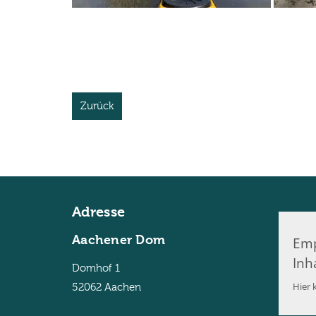
Zurück
Adresse
Aachener Dom
Emp
Inh
Domhof 1
Hier k
52062
Aachen