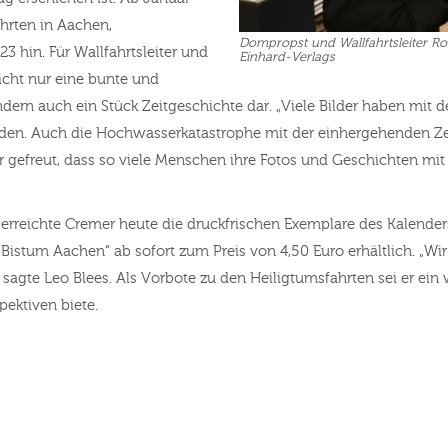
ahrten in Aachen,
Dompropst und Wallfahrtsleiter Rol
hin. Für Wallfahrtsleiter und
Einhard-Verlags
icht nur eine bunte und
dern auch ein Stück Zeitgeschichte dar. „Viele Bilder haben mit de
en. Auch die Hochwasserkatastrophe mit der einhergehenden Z
ber gefreut, dass so viele Menschen ihre Fotos und Geschichten mi
berreichte Cremer heute die druckfrischen Exemplare des Kalende
m Bistum Aachen“ ab sofort zum Preis von 4,50 Euro erhältlich. „
, sagte Leo Blees. Als Vorbote zu den Heiligtumsfahrten sei er e
pektiven biete.