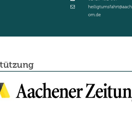
heiligtumsfahrt@aac
om.de
stützung