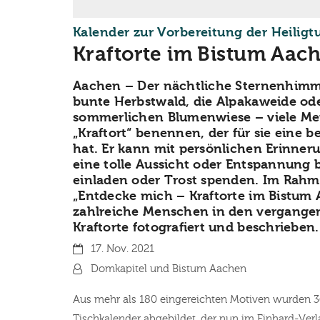
Kalender zur Vorbereitung der Heilig
Kraftorte im Bistum Aac
Aachen – Der nächtliche Sternenhimmel
bunte Herbstwald, die Alpakaweide ode
sommerlichen Blumenwiese – viele M
„Kraftort“ benennen, der für sie eine
hat. Er kann mit persönlichen Erinner
eine tolle Aussicht oder Entspannung
einladen oder Trost spenden. Im Rah
„Entdecke mich – Kraftorte im Bistum
zahlreiche Menschen in den vergange
Kraftorte fotografiert und beschrieben
Datum:
17. Nov. 2021
Von:
Domkapitel und Bistum Aachen
Aus mehr als 180 eingereichten Motiven wurden 
Tischkalender abgebildet, der nun im Einhard-Verl