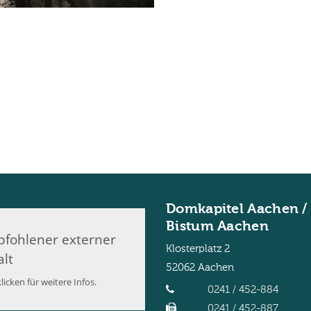
Domkapitel Aachen /
Bistum Aachen
fohlener externer
Klosterplatz 2
alt
52062
Aachen
licken für weitere Infos.
0241 / 452-884
0241 / 452-887