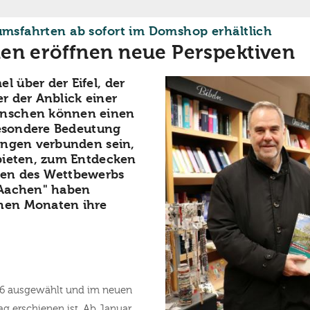
:
tumsfahrten ab sofort im Domshop erhältlich
hen eröffnen neue Perspektiven
 über der Eifel, der
r der Anblick einer
enschen können einen
 besondere Bedeutung
ungen verbunden sein,
 bieten, zum Entdecken
men des Wettbewerbs
 Aachen" haben
nen Monaten ihre
.
36 ausgewählt und im neuen
ag erschienen ist. Ab Januar