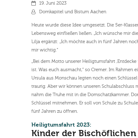
Datum:
19. Juni 2023
Von:
Domkapitel und Bistum Aachen
Heute wurde diese Idee umgesetzt. Die 5er-Klassen
Lebensweg einfließen ließen. „Ich wünsche mir di
Lilja ergänzt: „Ich möchte auch in fünf Jahren noc
mir wichtig.“
„Bei dem Motto unserer Heiligtumsfahrt ‚Entdecke mi
ist. Was euch ausmacht,“ so Cremer. Im Rahmen ein
Ursula aus Monschau legten noch einen Schlüssel 
traurig. Aber wir können unseren Schulabschluss ma
nahm die Truhe mit in die Domschatzkammer. Dort 
Schlüssel mitnehmen. Er soll von Schule zu Schule 
fünf Jahren zu öffnen.
:
Heiligtumsfahrt 2023:
Kinder der Bischöflichen