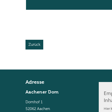
Zurück
Adresse
Aachener Dom
Emp
Inh
Domhof 1
Hier k
52062
Aachen