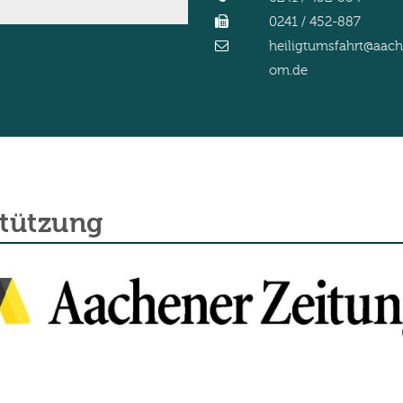
0241 / 452-887
heiligtumsfahrt@aac
om.de
stützung