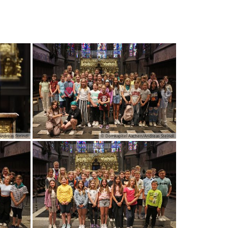
ndreas Steindl
© Domkapitel Aachen/Andreas Steindl