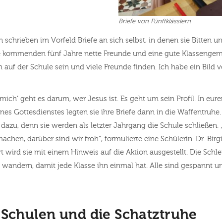
Briefe von Fünftklässlern
 schrieben im Vorfeld Briefe an sich selbst, in denen sie Bitten 
e kommenden fünf Jahre nette Freunde und eine gute Klassengemei
h auf der Schule sein und viele Freunde finden. Ich habe ein Bil
ch‘ geht es darum, wer Jesus ist. Es geht um sein Profil. In euren
es Gottesdienstes legten sie ihre Briefe dann in die Waffentruhe
dazu, denn sie werden als letzter Jahrgang die Schule schließen
chen, darüber sind wir froh“, formulierte eine Schülerin. Dr. Birg
wird sie mit einem Hinweis auf die Aktion ausgestellt. Die Schl
wandern, damit jede Klasse ihn einmal hat. Alle sind gespannt und
 Schulen und die Schatztruhe