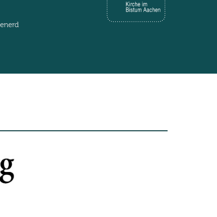
henerd