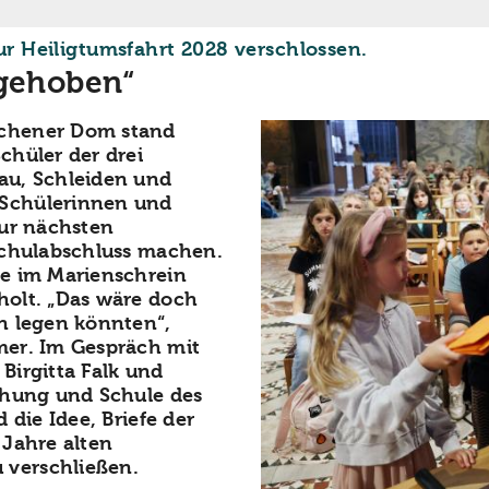
:
ur Heiligtumsfahrt 2028 verschlossen.
fgehoben“
achener Dom stand
chüler der drei
au, Schleiden und
Schülerinnen und
zur nächsten
Schulabschluss machen.
te im Marienschrein
holt. „Das wäre doch
n legen könnten“,
mer. Im Gespräch mit
Birgitta Falk und
ehung und Schule des
 die Idee, Briefe der
 Jahre alten
verschließen.