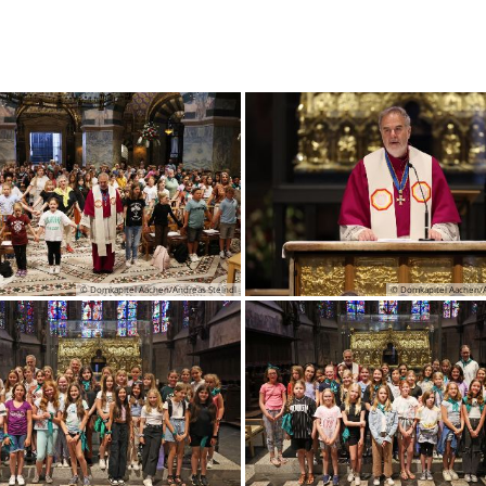
© Domkapitel Aachen/Andreas Steindl
© Domkapitel Aachen/A