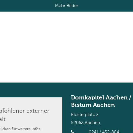
Mehr Bilder
Domkapitel Aachen /
Bistum Aachen
fohlener externer
Klosterplatz 2
alt
52062
Aachen
licken für weitere Infos.
0241 / 452-884