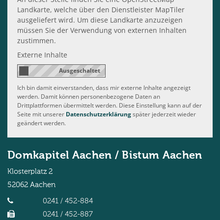
Landkarte, welche über den Dienstleister MapTiler
ausgeliefert wird. Um diese Landkarte anzuzeigen
müssen Sie der Verwendung von externen Inhalten
zustimmen.
Externe Inhalte
Ich bin damit einverstanden, dass mir externe Inhalte angezeigt
werden. Damit können personenbezogene Daten an
Drittplattformen übermittelt werden. Diese Einstellung kann auf der
Seite mit unserer
Datenschutzerklärung
später jederzeit wieder
geändert werden.
Domkapitel Aachen / Bistum Aachen
Klosterplatz 2
52062
Aachen
0241 / 452-884
0241 / 452-887