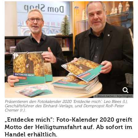
© Bistum Aachen / Anja Klingbeil
Präsentieren den Fotokalender 2020 'Entdecke mich': Leo Blees (l.),
Geschäftsführer des Einhard-Verlags, und Dompropst Rolf-Peter
Cremer (r.).
„Entdecke mich“: Foto-Kalender 2020 greift
Motto der Heiligtumsfahrt auf. Ab sofort im
Handel erhältlich.