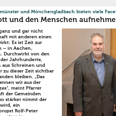
limünster und Mönchengladbach bieten viele Face
ott und den Menschen aufnehm
ganz und gar nicht
haft mit anderen einen
rkt: Es ist Zeit zur
h – in Aachen,
. Durchwirkt von den
der Jahrhunderte,
n aus Schreinen und
r zu dieser Zeit sichtbar
handen bleiben. „Das
kennen wir aus der
zes“, meint Pfarrer
aft der Gemeinden
o stärker nimmt der
wird, ein
propst Rolf-Peter