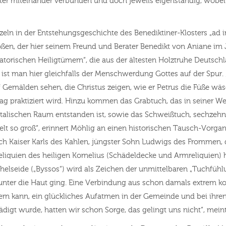
er miteinander verbunden und doch jeweils eigenständig, wobei 
zeln in der Entstehungsgeschichte des Benediktiner-Klosters „ad
en, der hier seinem Freund und Berater Benedikt von Aniane im
lvatorischen Heiligtümern“, die aus der ältesten Holztruhe Deutsc
ist man hier gleichfalls der Menschwerdung Gottes auf der Spur. „
mälden sehen, die Christus zeigen, wie er Petrus die Füße wäscht“
praktiziert wird. Hinzu kommen das Grabtuch, das in seiner Web
lischen Raum entstanden ist, sowie das Schweißtuch, sechzehnfa
lt so groß“, erinnert Möhlig an einen historischen Tausch-Vorgan
 Kaiser Karls des Kahlen, jüngster Sohn Ludwigs des Frommen, da
iquien des heiligen Kornelius (Schädeldecke und Armreliquien) 
elseide („Byssos“) wird als Zeichen der unmittelbaren „Tuchfühlun
nter die Haut ging. Eine Verbindung aus schon damals extrem kos
ern kann, ein glückliches Aufatmen in der Gemeinde und bei ihren 
digt wurde, hatten wir schon Sorge, das gelingt uns nicht“, mein