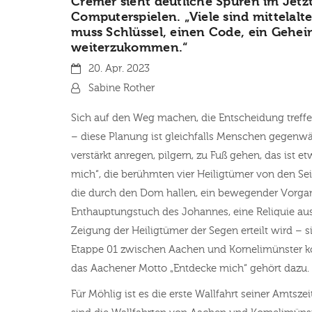
Cremer sieht deutliche Spuren im Jetzt
Computerspielen. „Viele sind mittelalt
muss Schlüssel, einen Code, ein Gehe
weiterzukommen.“
Datum:
20. Apr. 2023
Von:
Sabine Rother
Sich auf den Weg machen, die Entscheidung treffe
– diese Planung ist gleichfalls Menschen gegenwä
verstärkt anregen, pilgern, zu Fuß gehen, das ist 
mich“, die berühmten vier Heiligtümer von den S
die durch den Dom hallen, ein bewegender Vorgan
Enthauptungstuch des Johannes, eine Reliquie au
Zeigung der Heiligtümer der Segen erteilt wird – 
Etappe 01 zwischen Aachen und Kornelimünster kön
das Aachener Motto „Entdecke mich“ gehört dazu.
Für Möhlig ist es die erste Wallfahrt seiner Amtszei