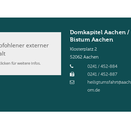
Domkapitel Aachen /
Bistum Aachen
fohlener externer
Klosterplatz 2
alt
52062
Aachen
licken für weitere Infos.
0241 / 452-884
0241 / 452-887
heiligtumsfahrt@aac
om.de