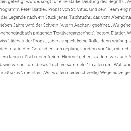
den gefertigt wurde, sorgt für eine starke Deutung des Begriffs 
ogramm Peter Blättler, Propst von St. Vitus, und sein Team eng mi
, der Legende nach ein Stück jenes Tischtuchs, das vom Abendma
ieben Jahre wird der Schrein (wie in Aachen) geöffnet. „Wir gehen
önchengladbach prägende Textilvergangenheit“, betont Blättler. 
“, lächelt der Propst, „aber es spielt keine Rolle, denn wichtig i
icht nur in den Gottesdiensten geplant, sondern vor Ort, mit rich
 einem langen Tisch unter freiem Himmel geben, zu dem wir auch
 echt, wie wir uns um dieses Tuch versammeln.“ In allen drei Wallfa
mehr attraktiv“, meint er. „Wir wollen niederschwellig Wege aufzei