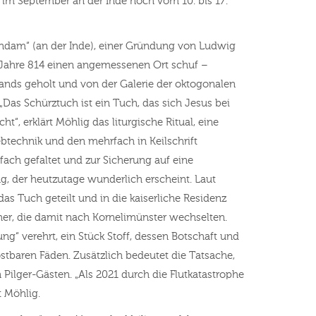
im September an der Inde noch vom 10. bis 17.
 indam“ (an der Inde), einer Gründung von Ludwig
 Jahre 814 einen angemessenen Ort schuf –
hlands geholt und von der Galerie der oktogonalen
Das Schürztuch ist ein Tuch, das sich Jesus bei
, erklärt Möhlig das liturgische Ritual, eine
technik und den mehrfach in Keilschrift
ch gefaltet und zur Sicherung auf eine
g, der heutzutage wunderlich erscheint. Laut
s Tuch geteilt und in die kaiserliche Residenz
her, die damit nach Kornelimünster wechselten.
g“ verehrt, ein Stück Stoff, dessen Botschaft und
tbaren Fäden. Zusätzlich bedeutet die Tatsache,
Pilger-Gästen. „Als 2021 durch die Flutkatastrophe
t Möhlig.