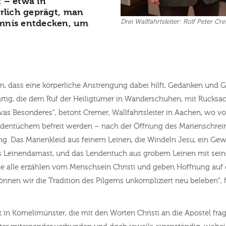
 – etwa in
erlich geprägt, man
Drei Wallfahrtsleiter: Rolf Peter Cre
imnis entdecken, um
n, dass eine körperliche Anstrengung dabei hilft, Gedanken und 
rtig, die dem Ruf der Heiligtümer in Wanderschuhen, mit Rucksa
etwas Besonderes“, betont Cremer, Wallfahrtsleiter in Aachen, wo v
eidentüchern befreit werden – nach der Öffnung des Marienschr
g. Das Marienkleid aus feinem Leinen, die Windeln Jesu, ein Ge
s Leinendamast, und das Lendentuch aus grobem Leinen mit seine
sie alle erzählen vom Menschsein Christi und geben Hoffnung auf e
nen wir die Tradition des Pilgerns unkompliziert neu beleben“, 
t in Kornelimünster, die mit den Worten Christi an die Apostel frag