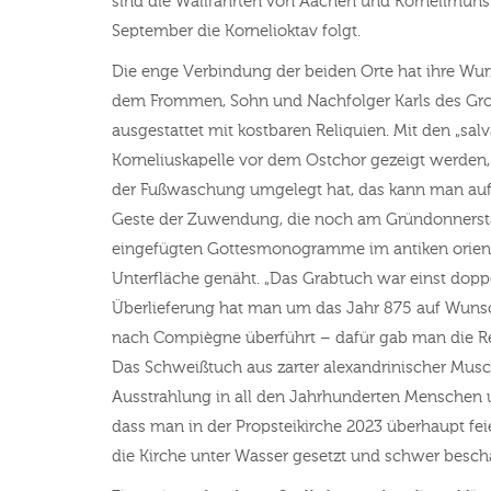
sind die Wallfahrten von Aachen und Kornelimünst
September die Kornelioktav folgt.
Die enge Verbindung der beiden Orte hat ihre Wur
dem Frommen, Sohn und Nachfolger Karls des Groß
ausgestattet mit kostbaren Reliquien. Mit den „sa
Korneliuskapelle vor dem Ostchor gezeigt werden, 
der Fußwaschung umgelegt hat, das kann man auf Ge
Geste der Zuwendung, die noch am Gründonnerstag 
eingefügten Gottesmonogramme im antiken orienta
Unterfläche genäht. „Das Grabtuch war einst doppe
Überlieferung hat man um das Jahr 875 auf Wunsch
nach Compiègne überführt – dafür gab man die Rel
Das Schweißtuch aus zarter alexandrinischer Musch
Ausstrahlung in all den Jahrhunderten Menschen u
dass man in der Propsteikirche 2023 überhaupt fei
die Kirche unter Wasser gesetzt und schwer beschä