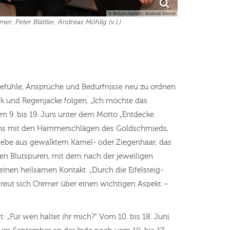
© Bistum Aachen - Andreas Steindl
mer, Peter Blättler, Andreas Möhlig (v.l.)
Gefühle, Ansprüche und Bedürfnisse neu zu ordnen
ck und Regenjacke folgen. „Ich möchte das
om 9. bis 19. Juni unter dem Motto „Entdecke
eins mit den Hammerschlägen des Goldschmieds,
webe aus gewalktem Kamel- oder Ziegenhaar, das
n Blutspuren, mit dem nach der jeweiligen
inen heilsamen Kontakt. „Durch die Eifelsteig-
freut sich Cremer über einen wichtigen Aspekt –
t: „Für wen haltet ihr mich?“ Vom 10. bis 18. Juni