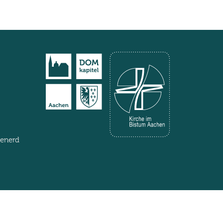
henerd