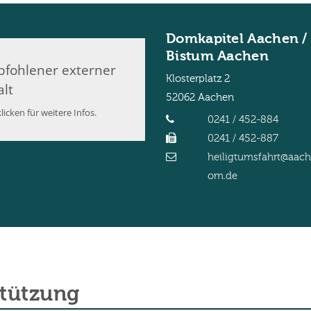
Domkapitel Aachen /
Bistum Aachen
fohlener externer
Klosterplatz 2
alt
52062
Aachen
licken für weitere Infos.
0241 / 452-884
0241 / 452-887
heiligtumsfahrt@aac
om.de
stützung