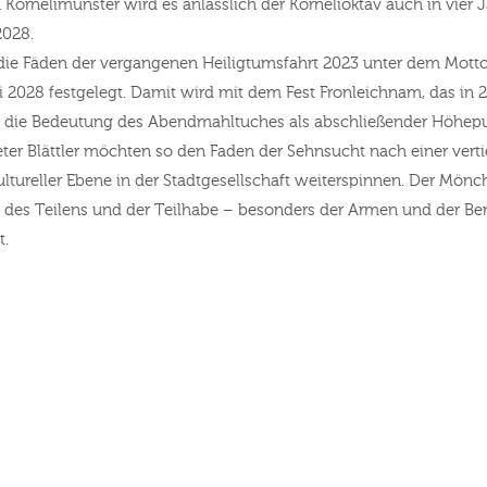
 In Kornelimünster wird es anlässlich der Kornelioktav auch in vie
2028.
 Fäden der vergangenen Heiligtumsfahrt 2023 unter dem Motto 
 2028 festgelegt. Damit wird mit dem Fest Fronleichnam, das in 
 die Bedeutung des Abendmahltuches als abschließender Höhepunk
eter Blättler möchten so den Faden der Sehnsucht nach einer ver
kultureller Ebene in der Stadtgesellschaft weiterspinnen. Der Mö
n des Teilens und der Teilhabe – besonders der Armen und der B
rt.