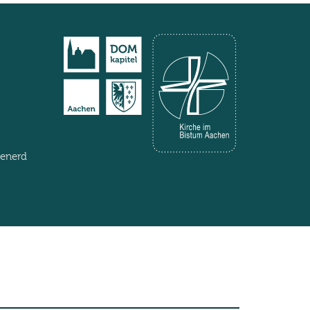
henerd