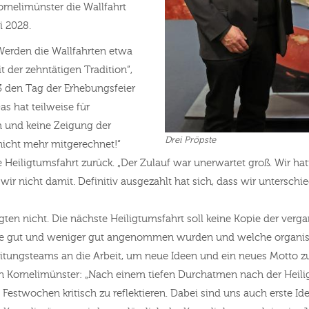
ornelimünster die Wallfahrt
ni 2028.
erden die Wallfahrten etwa
 der zehntätigen Tradition“,
3 den Tag der Erhebungsfeier
s hat teilweise für
m und keine Zeigung der
Drei Pröpste
nicht mehr mitgerechnet!“
ve Heiligtumsfahrt zurück. „Der Zulauf war unerwartet groß. Wir ha
ir nicht damit. Definitiv ausgezahlt hat sich, dass wir untersc
igten nicht. Die nächste Heiligtumsfahrt soll keine Kopie der ve
te gut und weniger gut angenommen wurden und welche organisa
tungsteams an die Arbeit, um neue Ideen und ein neues Motto z
n Kornelimünster: „Nach einem tiefen Durchatmen nach der Heili
stwochen kritisch zu reflektieren. Dabei sind uns auch erste Id