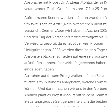
Absprache mit Propst Dr. Andreas Möhlig, der in K
verantwortet: Beide Orte feiern vom 17. bis 25. Ju
Aufmerksame Kenner werden sich nun wundern. W
um zwei Tage gekürzt? „Nein, wir brechen nicht mit
verspricht Cremer. „Aber wir haben in Aachen 202
und den Tag der Verschließungsfeier mitgezählt. Da
Verwirrung gesorgt, da es tagsüber kein Program
Heiligtümer gab. 2028 werden diese beiden Tage 
Ansonsten blickt er zufrieden auf eine sehr positi
anknüpfen können, aber wirklich gerechnet haben w
eingeladen haben.“
Ausruhen auf diesem Erfolg wollen sich die Beteil
nutzen, um in Ruhe zu analysieren, welche Forma
können. Und dann machen wir uns in den Vorberei
Ähnlich plant es Propst Möhlig mit seinem Team i
Steuerungsgruppe Zeit genommen, um die beiden Fe