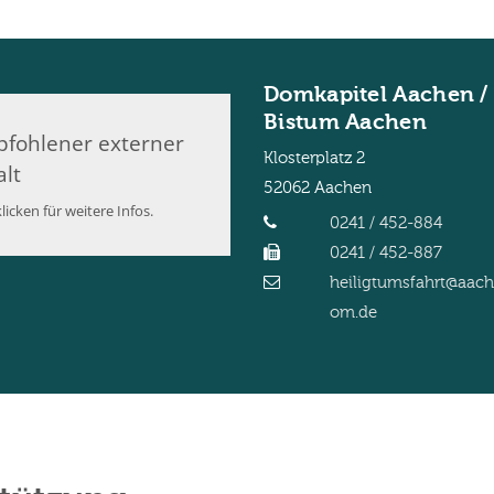
Domkapitel Aachen /
Bistum Aachen
fohlener externer
Klosterplatz 2
alt
52062
Aachen
licken für weitere Infos.
0241 / 452-884
0241 / 452-887
heiligtumsfahrt@aac
om.de