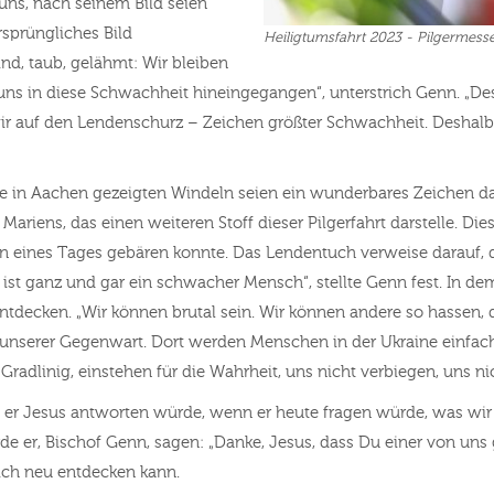
uns, nach seinem Bild seien
rsprüngliches Bild
Heiligtumsfahrt 2023 - Pilgermesse
ind, taub, gelähmt: Wir bleiben
 uns in diese Schwachheit hineingegangen“, unterstrich Genn. „De
wir auf den Lendenschurz – Zeichen größter Schwachheit. Deshal
die in Aachen gezeigten Windeln seien ein wunderbares Zeichen da
iens, das einen weiteren Stoff dieser Pilgerfahrt darstelle. Die
ihn eines Tages gebären konnte. Das Lendentuch verweise darauf, 
r ist ganz und gar ein schwacher Mensch“, stellte Genn fest. In 
tdecken. „Wir können brutal sein. Wir können andere so hassen, d
 unserer Gegenwart. Dort werden Menschen in der Ukraine einfach
dlinig, einstehen für die Wahrheit, uns nicht verbiegen, uns nic
s er Jesus antworten würde, wenn er heute fragen würde, was wi
de er, Bischof Genn, sagen: „Danke, Jesus, dass Du einer von uns
Dich neu entdecken kann.