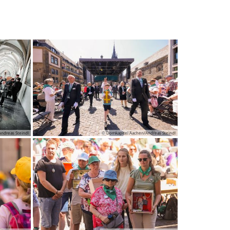
ndreas Steindl
© Domkapitel Aachen/Andreas Steindl