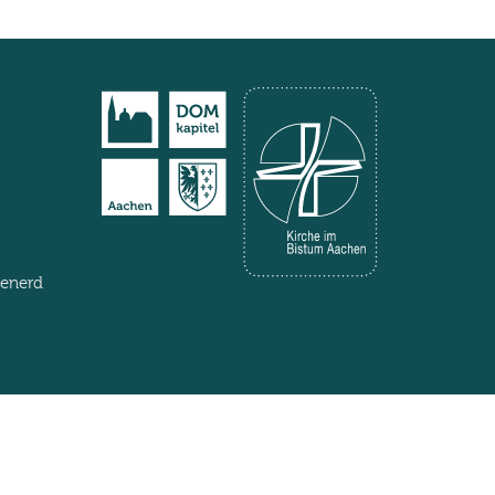
henerd