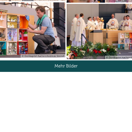
© Domkapitel Aachen/A
© Domkapitel Aachen/Andreas Steindl
© Domkapitel Aachen/A
Mehr Bilder