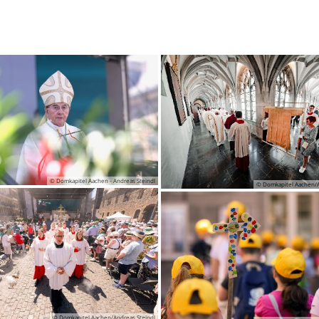
© Domkapitel Aachen - Andreas Steindl
© Domkapitel Aachen/A
© Domkapitel Aachen/Andreas Steindl