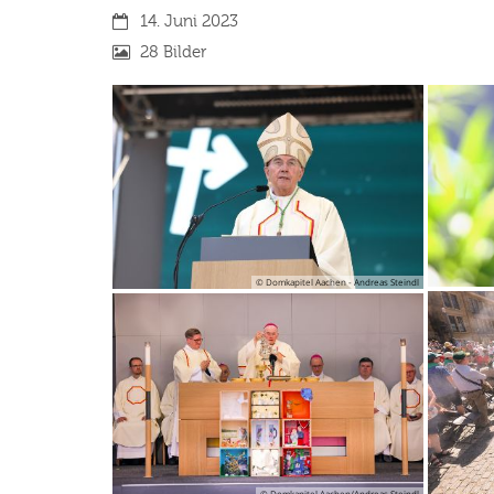
Datum:
14. Juni 2023
28 Bilder
© Domkapitel Aachen - Andreas Steindl
© Domkapitel Aachen/Andreas Steindl