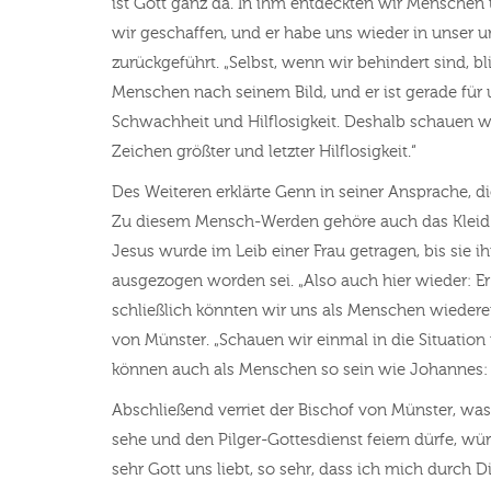
ist Gott ganz da. In ihm entdeckten wir Menschen 
wir geschaffen, und er habe uns wieder in unser u
zurückgeführt. „Selbst, wenn wir behindert sind, bl
Menschen nach seinem Bild, und er ist gerade für
Schwachheit und Hilflosigkeit. Deshalb schauen 
Zeichen größter und letzter Hilflosigkeit.“
Des Weiteren erklärte Genn in seiner Ansprache, 
Zu diesem Mensch-Werden gehöre auch das Kleid Mar
Jesus wurde im Leib einer Frau getragen, bis sie 
ausgezogen worden sei. „Also auch hier wieder: E
schließlich könnten wir uns als Menschen wiederen
von Münster. „Schauen wir einmal in die Situation
können auch als Menschen so sein wie Johannes: Gra
Abschließend verriet der Bischof von Münster, wa
sehe und den Pilger-Gottesdienst feiern dürfe, wür
sehr Gott uns liebt, so sehr, dass ich mich durch 